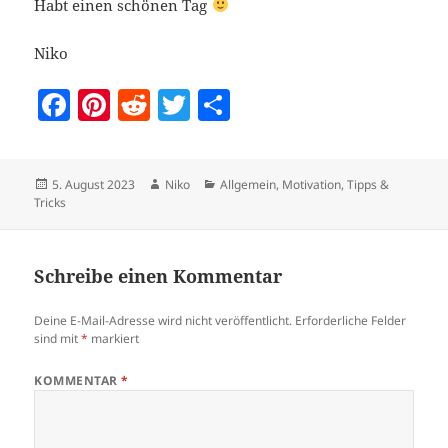
Habt einen schönen Tag
Niko
F
Pi
R
T
T
a
nt
e
w
ei
c
er
d
itt
le
Veröffentlicht
Autor
Kategorien
5. August 2023
Niko
Allgemein
,
Motivation
,
Tipps &
e
es
di
er
n
am
Tricks
b
t
t
o
Schreibe einen Kommentar
o
k
Deine E-Mail-Adresse wird nicht veröffentlicht.
Erforderliche Felder
sind mit
*
markiert
KOMMENTAR
*