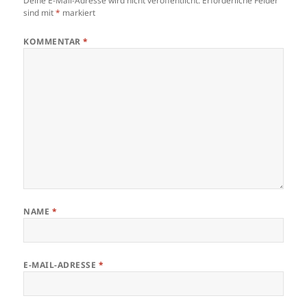
k
Deine E-Mail-Adresse wird nicht veröffentlicht.
Erforderliche Felder
sind mit
*
markiert
KOMMENTAR
*
NAME
*
E-MAIL-ADRESSE
*