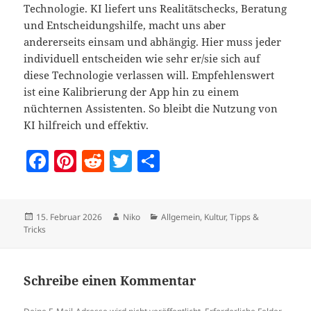
Technologie. KI liefert uns Realitätschecks, Beratung
und Entscheidungshilfe, macht uns aber
andererseits einsam und abhängig. Hier muss jeder
individuell entscheiden wie sehr er/sie sich auf
diese Technologie verlassen will. Empfehlenswert
ist eine Kalibrierung der App hin zu einem
nüchternen Assistenten. So bleibt die Nutzung von
KI hilfreich und effektiv.
F
Pi
R
T
T
a
nt
e
w
ei
c
er
d
itt
le
Veröffentlicht
Autor
Kategorien
15. Februar 2026
Niko
Allgemein
,
Kultur
,
Tipps &
e
es
di
er
n
am
Tricks
b
t
t
o
Schreibe einen Kommentar
o