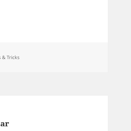
 & Tricks
tar