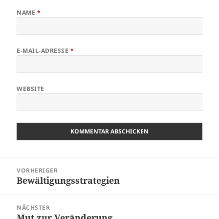
NAME
*
E-MAIL-ADRESSE
*
WEBSITE
Beitragsnavigation
VORHERIGER
Bewältigungsstrategien
Vorheriger
Beitrag:
NÄCHSTER
Mut zur Veränderung
Nächster