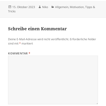
c
er
d
itt
le
Veröffentlicht
Autor
Kategorien
15. Oktober 2023
Niko
Allgemein
,
Motivation
,
Tipps &
e
es
di
er
n
am
Tricks
b
t
t
o
Schreibe einen Kommentar
o
k
Deine E-Mail-Adresse wird nicht veröffentlicht.
Erforderliche Felder
sind mit
*
markiert
KOMMENTAR
*