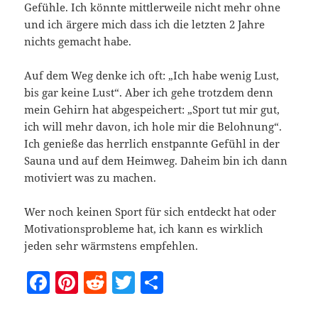
Gefühle. Ich könnte mittlerweile nicht mehr ohne
und ich ärgere mich dass ich die letzten 2 Jahre
nichts gemacht habe.
Auf dem Weg denke ich oft: „Ich habe wenig Lust,
bis gar keine Lust“. Aber ich gehe trotzdem denn
mein Gehirn hat abgespeichert: „Sport tut mir gut,
ich will mehr davon, ich hole mir die Belohnung“.
Ich genieße das herrlich enstpannte Gefühl in der
Sauna und auf dem Heimweg. Daheim bin ich dann
motiviert was zu machen.
Wer noch keinen Sport für sich entdeckt hat oder
Motivationsprobleme hat, ich kann es wirklich
jeden sehr wärmstens empfehlen.
F
Pi
R
T
T
a
nt
e
w
ei