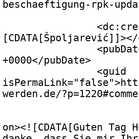
beschaeftigung-rpk-upda
		<dc:creator><!
[CDATA[Špoljarević]]></
		<pubDate>Thu, 06 Aug 2026 21:19:12 
+0000</pubDate>

		<guid 
isPermaLink="false">htt
werden.de/?p=1220#comme
					<de
on><![CDATA[Guten Tag H
danke, dass Sie mir Ihr