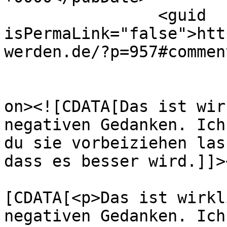
		<guid 
isPermaLink="false">htt
werden.de/?p=957#commen
					<de
on><![CDATA[Das ist wir
negativen Gedanken. Ich
du sie vorbeiziehen las
dass es besser wird.]]>
			<content:encoded><
[CDATA[<p>Das ist wirkl
negativen Gedanken. Ich