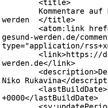
	<title>

	Kommentare auf Die Seele will gesund 
werden	</title>

	<atom:link href="https://die-seele-will-
gesund-werden.de/commen
type="application/rss+x
	<link>https://die-seele-will-gesund-
werden.de</link>

	<description>Der Schizophrenie Blog von 
Niko Rukavina</descripti
	<lastBuildDate>Sun, 09 Aug 2026 05:36:08 
+0000</lastBuildDate>

	<sy:updatePeriod>
