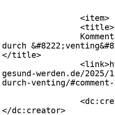
			</item>
		<item>

		<title>

		Kommentar zu Krisen überwinden 
durch &#8222;venting&#82
</title>

		<link>https://die-seele-will-
gesund-werden.de/2025/1
durch-venting/#comment-
		<dc:creator><![CDATA[Eva]]>
</dc:creator>
