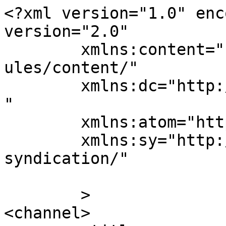
<?xml version="1.0" enc
version="2.0"

	xmlns:content="http://purl.org/rss/1.0/mod
ules/content/"

	xmlns:dc="http://purl.org/dc/elements/1.1/
"

	xmlns:atom="http://www.w3.org/2005/Atom"

	xmlns:sy="http://purl.org/rss/1.0/modules/
syndication/"

	>

<channel>
