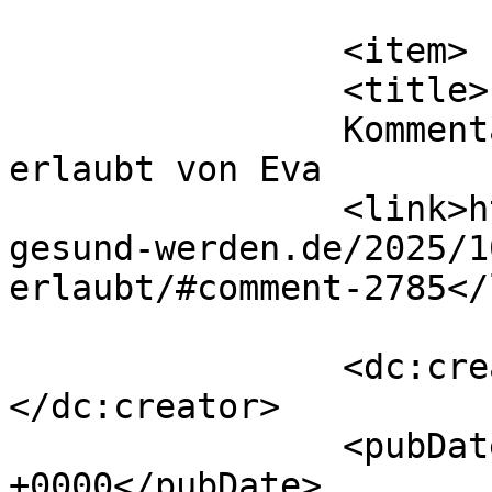
			</item>
		<item>

		<title>

		Kommentar zu Blöde Gedanken sind 
erlaubt von Eva		</title>

		<link>https://die-seele-will-
gesund-werden.de/2025/1
erlaubt/#comment-2785</
		<dc:creator><![CDATA[Eva]]>
</dc:creator>

		<pubDate>Sat, 25 Oct 2025 16:53:20 
+0000</pubDate>
