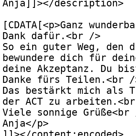
Anja]]></description>

			<content:encoded><
[CDATA[<p>Ganz wunderba
Dank dafür.<br />

So ein guter Weg, den d
bewundere dich für dein
deine Akzeptanz. Du bis
Danke fürs Teilen.<br />
Das bestärkt mich als T
der ACT zu arbeiten.<br 
Viele sonnige Grüße<br /
Anja</p>

]]></content:encoded>
