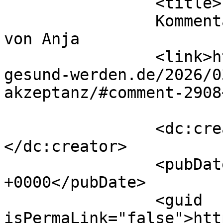
		<title>

		Kommentar zu Radikale Akzeptanz 
von Anja		</title>

		<link>https://die-seele-will-
gesund-werden.de/2026/0
akzeptanz/#comment-2908
		<dc:creator><![CDATA[Anja]]>
</dc:creator>

		<pubDate>Tue, 24 Mar 2026 07:40:02 
+0000</pubDate>

		<guid 
isPermaLink="false">htt