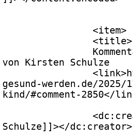
			</item>
		<item>

		<title>

		Kommentar zu Brief ans innere Kind 
von Kirsten Schulze		</title>

		<link>https://die-seele-will-
gesund-werden.de/2025/1
kind/#comment-2850</link
		<dc:creator><![CDATA[Kirsten 
Schulze]]></dc:creator>
