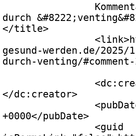
		Kommentar zu Krisen überwinden 
durch &#8222;venting&#82
</title>

		<link>https://die-seele-will-
gesund-werden.de/2025/1
durch-venting/#comment-
		<dc:creator><![CDATA[Lopez]]>
</dc:creator>

		<pubDate>Fri, 07 Nov 2025 12:33:25 
+0000</pubDate>

		<guid 