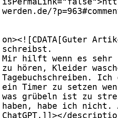
isPermaLink="false">htt
werden.de/?p=963#commen
					<de
on><![CDATA[Guter Artik
schreibst.

Mir hilft wenn es sehr 
zu hören, Kleider wasch
Tagebuchschreiben. Ich 
ein Timer zu setzen wen
was grübeln ist zu stre
haben, habe ich nicht. 
ChatGPT.]]></description