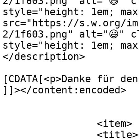
2/1f603.png" alt="😃" c
style="height: 1em; max
src="https://s.w.org/im
2/1f603.png" alt="😃" c
style="height: 1em; max
</description>

			<content:encoded><
[CDATA[<p>Danke für den 
]]></content:encoded>

			</item>
		<item>

		<title>
