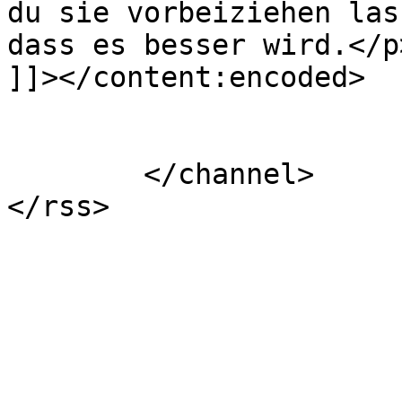
du sie vorbeiziehen las
dass es besser wird.</p>
]]></content:encoded>

			</item>
	</channel>
