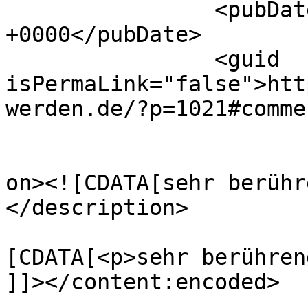
		<pubDate>Tue, 13 Jan 2026 00:44:59 
+0000</pubDate>

		<guid 
isPermaLink="false">htt
werden.de/?p=1021#comme
					<de
on><![CDATA[sehr berühr
</description>

			<content:encoded><
[CDATA[<p>sehr berühren
]]></content:encoded>
