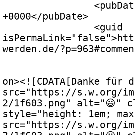
		<pubDate>Fri, 07 Nov 2025 12:38:37 
+0000</pubDate>

		<guid 
isPermaLink="false">htt
werden.de/?p=963#commen
					<de
on><![CDATA[Danke für d
src="https://s.w.org/im
2/1f603.png" alt="😃" c
style="height: 1em; max
src="https://s.w.org/im