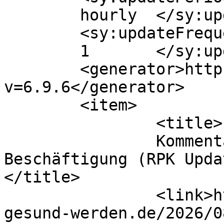
	hourly	</sy:updatePeriod>

	<sy:updateFrequency>

	1	</sy:updateFrequency>

	<generator>https://wordpress.org/?
v=6.9.6</generator>

	<item>

		<title>

		Kommentar zu Sinnvolle 
Beschäftigung (RPK Updat
</title>

		<link>https://die-seele-will-
gesund-werden.de/2026/0