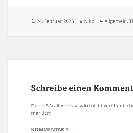
e
es
di
er
n
b
t
t
o
Veröffentlicht
Autor
Kategorien
24. Februar 2026
Niko
Allgemein
,
T
am
o
k
Schreibe einen Kommen
Deine E-Mail-Adresse wird nicht veröffentlicht
markiert
KOMMENTAR
*