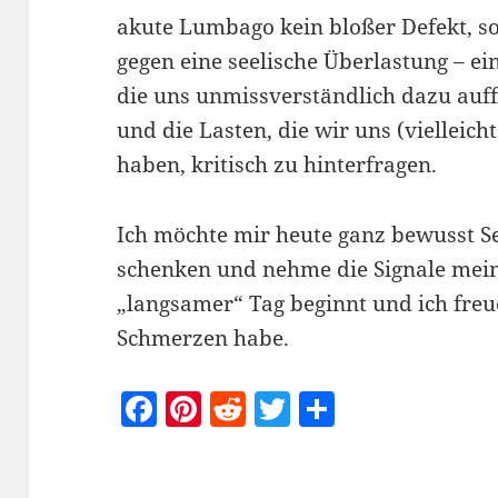
akute Lumbago kein bloßer Defekt, so
gegen eine seelische Überlastung – e
die uns unmissverständlich dazu auf
und die Lasten, die wir uns (vielleic
haben, kritisch zu hinterfragen.
Ich möchte mir heute ganz bewusst S
schenken und nehme die Signale meine
„langsamer“ Tag beginnt und ich fre
Schmerzen habe.
F
Pi
R
T
T
a
nt
e
w
ei
c
er
d
itt
le