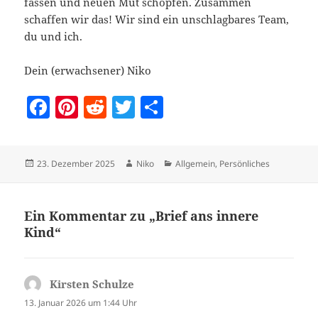
fassen und neuen Mut schöpfen. Zusammen
schaffen wir das! Wir sind ein unschlagbares Team,
du und ich.
Dein (erwachsener) Niko
F
Pi
R
T
T
a
nt
e
w
ei
c
er
d
itt
le
Veröffentlicht
Autor
Kategorien
23. Dezember 2025
Niko
Allgemein
,
Persönliches
e
es
di
er
n
am
b
t
t
o
Ein Kommentar zu „Brief ans innere
Kind“
o
k
Kirsten Schulze
sagt:
13. Januar 2026 um 1:44 Uhr