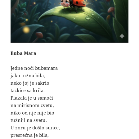
Buba Mara
Jedne noći bubamara
jako tužna bila,
neko joj je sakrio
tačkice sa krila.
Plakala je u samoći
na mirisnom cvetu,
niko od nje nije bio
tužniji na svetu.
U zoru je došlo sunce,
presrećna je bila,