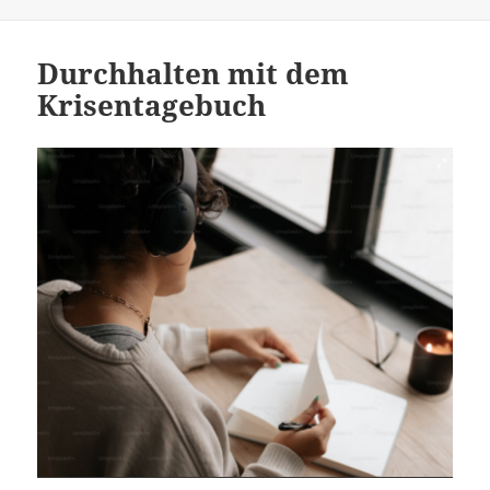
b
t
t
o
Durchhalten mit dem
o
Krisentagebuch
k