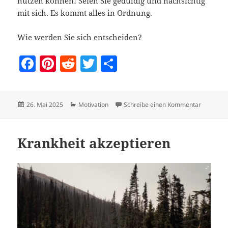
nutzen können! Seien Sie geduldig und nachsichtig
mit sich. Es kommt alles in Ordnung.
Wie werden Sie sich entscheiden?
F
Pi
R
T
T
a
nt
e
w
ei
c
er
d
itt
le
Veröffentlicht
Kategorien
zu Den Sc
26. Mai 2025
Motivation
Schreibe einen Kommentar
e
es
di
er
n
am
b
t
t
o
Krankheit akzeptieren
o
k