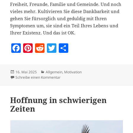
Freiheit, Freunde, Familie und Gemeinde. Und noch
vieles mehr. Kultivieren Sie diese Dankbarkeit und
gehen Sie fürsorglich und geduldig mit Ihren
Symptomen um, sie sind ein Teil Ihres Lebens und
Ihrer Existenz. Und das ist OK.
F
Pi
R
T
T
a
nt
e
w
ei
c
er
d
itt
le
Veröffentlicht
Kategorien
16. Mai 2025
Allgemein
,
Motivation
e
es
di
er
n
am
zu Krankheit akzeptieren
Schreibe einen Kommentar
b
t
t
o
Hoffnung in schwierigen
o
Zeiten
k