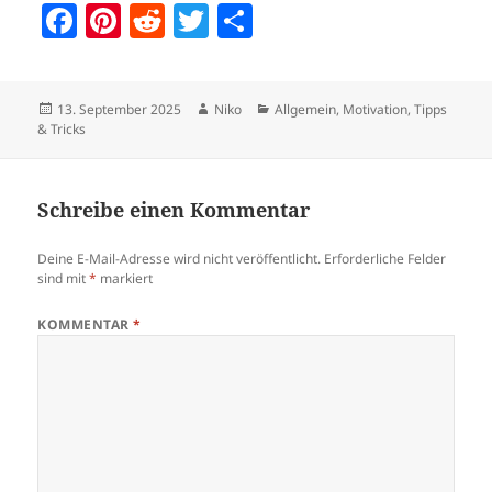
F
Pi
R
T
T
a
nt
e
w
ei
c
er
d
itt
le
Veröffentlicht
Autor
Kategorien
13. September 2025
Niko
Allgemein
,
Motivation
,
Tipps
e
es
di
er
n
am
& Tricks
b
t
t
o
Schreibe einen Kommentar
o
k
Deine E-Mail-Adresse wird nicht veröffentlicht.
Erforderliche Felder
sind mit
*
markiert
KOMMENTAR
*