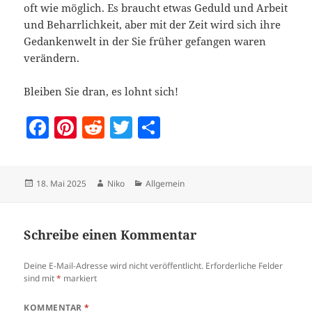
oft wie möglich. Es braucht etwas Geduld und Arbeit
und Beharrlichkeit, aber mit der Zeit wird sich ihre
Gedankenwelt in der Sie früher gefangen waren
verändern.
Bleiben Sie dran, es lohnt sich!
F
Pi
R
T
T
a
nt
e
w
ei
c
er
d
itt
le
Veröffentlicht
Autor
Kategorien
18. Mai 2025
Niko
Allgemein
e
es
di
er
n
am
b
t
t
o
Schreibe einen Kommentar
o
Deine E-Mail-Adresse wird nicht veröffentlicht.
Erforderliche Felder
k
sind mit
*
markiert
KOMMENTAR
*