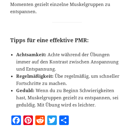
Momenten gezielt einzelne Muskelgruppen zu
entspannen.
Tipps für eine effektive PMR:
Achtsamkeit:
Achte während der Übungen
immer auf den Kontrast zwischen Anspannung
und Entspannung.
Regelmäßigkeit:
Übe regelmäßig, um schneller
Fortschritte zu machen.
Geduld:
Wenn du zu Beginn Schwierigkeiten
hast, Muskelgruppen gezielt zu entspannen, sei
geduldig. Mit Übung wird es leichter.
F
Pi
R
T
T
a
nt
e
w
ei