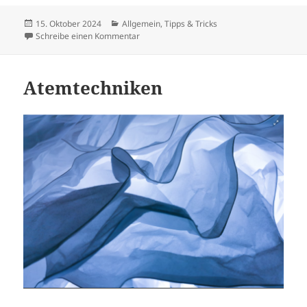
c
er
d
itt
le
Veröffentlicht
Kategorien
15. Oktober 2024
Allgemein
,
Tipps & Tricks
e
es
di
er
n
am
zu Progressive Muskelrelaxation (PMR)
Schreibe einen Kommentar
b
t
t
o
Atemtechniken
o
k