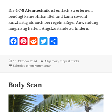
Die
4-7-8 Atemtechnik
ist einfach zu erlernen,
benötigt keine Hilfsmittel und kann sowohl
kurzfristig als auch bei regelmäßiger Anwendung
langfristig helfen, Angstzustände zu lindern.
F
Pi
R
T
T
a
nt
e
w
ei
c
er
d
itt
le
Veröffentlicht
Kategorien
15. Oktober 2024
Allgemein
,
Tipps & Tricks
e
es
di
er
n
am
zu Atemtechniken
Schreibe einen Kommentar
b
t
t
o
Body Scan
o
k