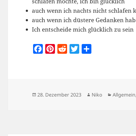
schlafen möchte, ich bin glücklich
auch wenn ich nachts nicht schlafen k
auch wenn ich düstere Gedanken habe,
Ich entscheide mich glücklich zu sein
F
Pi
R
T
T
a
nt
e
w
ei
c
er
d
itt
le
e
es
di
er
n
b
t
t
o
Veröffentlicht
Autor
Kategorie
28. Dezember 2023
Niko
Allgemein
am
o
k