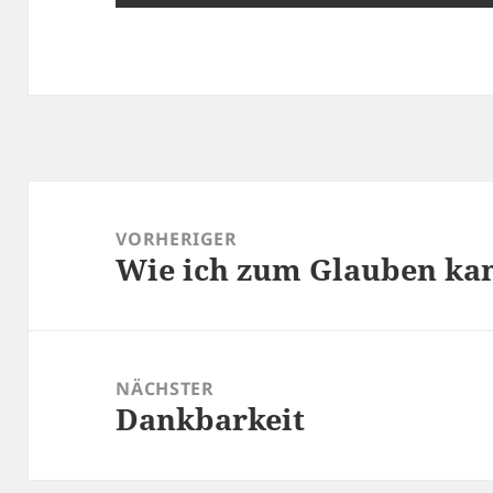
Beitragsnavigation
VORHERIGER
Wie ich zum Glauben k
Vorheriger
Beitrag:
NÄCHSTER
Dankbarkeit
Nächster
Beitrag: