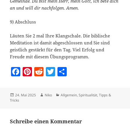
Gemeinde. Du bist mein Herr, mein Gott, ich bete dich
an und will dir nachfolgen. Amen.
9) Abschluss
Läuten Sie 2 mal Ihre Klangschale. Die biblische
Meditation ist damit abgeschlossen und Sie sind
geistlich gestärkt für den Tag. Viel Erfolg und
Freude mit diesem Übungsprogramm.
F
Pi
R
T
T
a
nt
e
w
ei
c
er
d
itt
le
Veröffentlicht
Autor
Kategorien
24. Mai 2025
Niko
Allgemein
,
Spiritualität
,
Tipps &
e
es
di
er
n
am
Tricks
b
t
t
o
Schreibe einen Kommentar
o