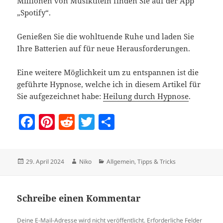
Millionen von Musiktiteln finden Sie auf der App
„Spotify“.
Genießen Sie die wohltuende Ruhe und laden Sie
Ihre Batterien auf für neue Herausforderungen.
Eine weitere Möglichkeit um zu entspannen ist die
geführte Hypnose, welche ich in diesem Artikel für
Sie aufgezeichnet habe:
Heilung durch Hypnose
.
F
Pi
R
T
T
a
nt
e
w
ei
c
er
d
itt
le
Veröffentlicht
Autor
Kategorien
29. April 2024
Niko
Allgemein
,
Tipps & Tricks
e
es
di
er
n
am
b
t
t
o
Schreibe einen Kommentar
o
Deine E-Mail-Adresse wird nicht veröffentlicht.
Erforderliche Felder