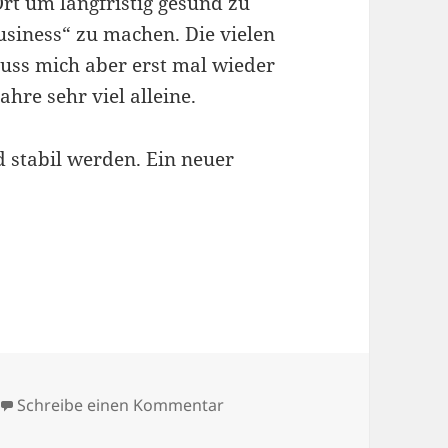
Ort um langfristig gesund zu
siness“ zu machen. Die vielen
muss mich aber erst mal wieder
hre sehr viel alleine.
 stabil werden. Ein neuer
zu Ein neuer Lebensabschnitt
Schreibe einen Kommentar