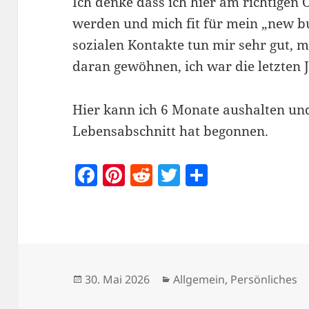
Ich denke dass ich hier am richtigen 
werden und mich fit für mein „new bu
sozialen Kontakte tun mir sehr gut, 
daran gewöhnen, ich war die letzten Ja
Hier kann ich 6 Monate aushalten und
Lebensabschnitt hat begonnen.
F
Pi
R
T
T
a
nt
e
w
ei
c
er
d
itt
le
e
es
di
er
n
b
t
t
o
Veröffentlicht
Kategorien
30. Mai 2026
Allgemein
,
Persönliches
am
o